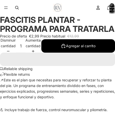
Total 
artícul
en el
carrit
0
FASCITIS PLANTAR -
Abrir
imagen
PROGRAMA PARA TRATARLA
a
pantalla
Precio de oferta
€2,99
Precio habitual
€12,99
Disminuir
Aumentar
completa
cantidad
cantidad
Agregar al carrito
Reliable shipping
Flexible returns
📌Este es el plan que necesitas para recuperar y reforzar tu planta
del pie. Un programa de entrenamiento dividido en fases, con
ejercicios explicados, progresiones semanales, series y repeticiones,
y enfoque funcional y deportivo.
💪 Incluye trabajo de fuerza, control neuromuscular y pliometría.